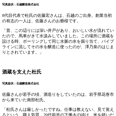
写真提供：石越醸造株式会社
8代目代表で杜氏の佐藤宏さんは、石越のご出身。創業当初
の有志の一人は、佐藤さんのお爺様です。
「昔、この辺りには深い井戸があり、おいしい水が流れてい
たので、馬車がきて水汲みしていました。この場所に酒蔵を
設ける時、ボーリングして同じ水脈の水を掘り当て、パイプ
ラインに流してその水を醸造に使ったのが、澤乃泉のはじま
りとされています。」
酒蔵を支えた杜氏
写真提供：石越醸造株式会社
佐藤さんが若手の頃、酒造りをしていたのは、岩手県花巻市
から来ていた南部杜氏。
「杜氏さんは厳しかったですね。仕事は教えない、見て覚え
ろという、職人気質。20代前半の下働きの頃は、米を研いだ