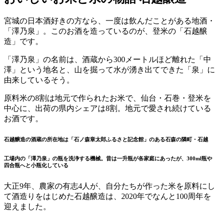
宮城の日本酒好きの方なら、一度は飲んだことがある地酒・
「澤乃泉」。このお酒を造っているのが、登米の「石越醸
造」です。
「澤乃泉」の名前は、酒蔵から300メートルほど離れた「中
澤」という地名と、山を掘って水が湧き出てできた「泉」に
由来しているそう。
原料米の8割は地元で作られたお米で、仙台・石巻・登米を
中心に、出荷の県内シェアは8割。地元で愛され続けている
お酒です。
石越醸造の酒蔵の所在地は「石ノ森章太郎ふるさと記念館」のある石森の隣町・石越
工場内の「澤乃泉」の瓶を洗浄する機械。昔は一升瓶が各家庭にあったが、300ml瓶や
四合瓶へと小瓶化している
大正9年、農家の有志4人が、自分たちが作った米を原料にし
て酒造りをはじめた石越醸造は、2020年でなんと100周年を
迎えました。