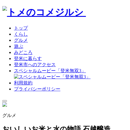
トップ
くらし
グルメ
遊ぶ
みどころ
登米に暮らす
登米市へのアクセス
スペシャルムービー「登米無双3」
利用規約
プライバシーポリシー
グルメ
おいしいお米と水の物語 石越醸造