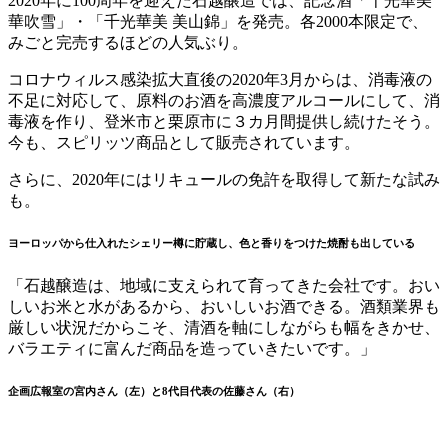
2020年に100周年を迎えた石越醸造では、記念酒「千光華美
華吹雪」・「千光華美 美山錦」を発売。各2000本限定で、
みごと完売するほどの人気ぶり。
コロナウィルス感染拡大直後の2020年3月からは、消毒液の
不足に対応して、原料のお酒を高濃度アルコールにして、消
毒液を作り、登米市と栗原市に３カ月間提供し続けたそう。
今も、スピリッツ商品として販売されています。
さらに、2020年にはリキュールの免許を取得して新たな試み
も。
ヨーロッパから仕入れたシェリー樽に貯蔵し、色と香りをつけた焼酎も出している
「石越醸造は、地域に支えられて育ってきた会社です。おい
しいお米と水があるから、おいしいお酒できる。酒類業界も
厳しい状況だからこそ、清酒を軸にしながらも幅をきかせ、
バラエティに富んだ商品を造っていきたいです。」
企画広報室の宮内さん（左）と8代目代表の佐藤さん（右）