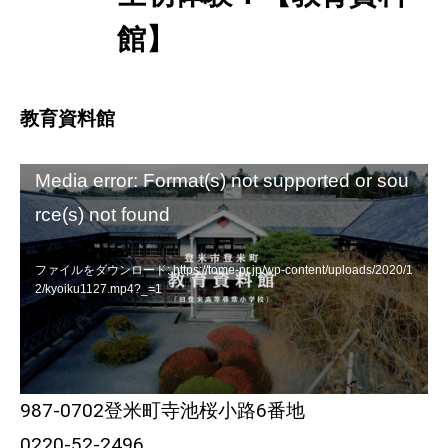
館】
教育資料館
動
Media error: Format(s) not supported or sou
画
rce(s) not found
プ
レ
ファイルをダウンロード: https://tome-pr.jp/wp-content/uploads/2020/1
2/kyoiku1127.mp4?_=1
ー
ヤ
ー
987-0702登米町寺池桜小路6番地
0220-52-2496