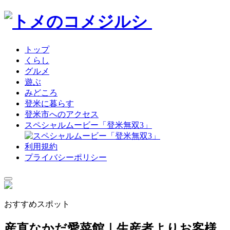
トップ
くらし
グルメ
遊ぶ
みどころ
登米に暮らす
登米市へのアクセス
スペシャルムービー「登米無双3」
利用規約
プライバシーポリシー
おすすめスポット
産直なかだ愛菜館｜生産者よりお客様