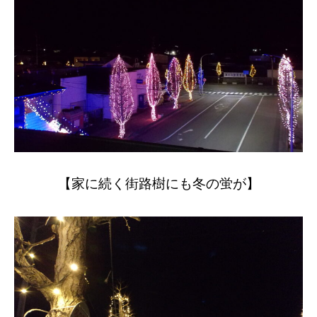
【家に続く街路樹にも冬の蛍が】