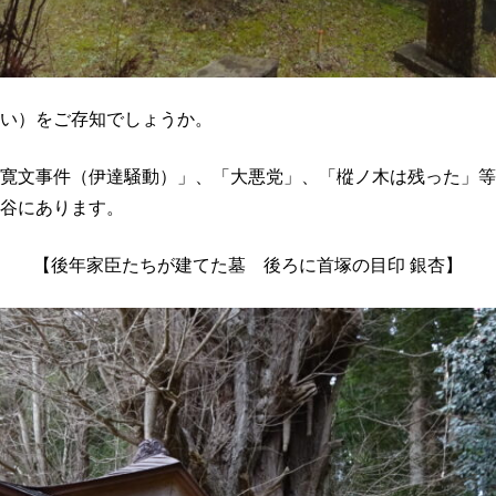
い）をご存知でしょうか。
寛文事件（伊達騒動）」、「大悪党」、「樅ノ木は残った」等
谷にあります。
【後年家臣たちが建てた墓 後ろに首塚の目印 銀杏】