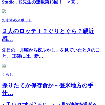
Studio．K先生の連載第13回！ ＜真…
おすすめスポット
２人のロッテ！？ぐりとぐら？親近
感…
先日の「月曜から夜ふかし」を見ていたときのこ
と。 正確には、新…
くらし
採りたてか保存食か～登米地方の手
仕…
＜田んぼに水が入ると…＞ ５月の連休を過ぎる