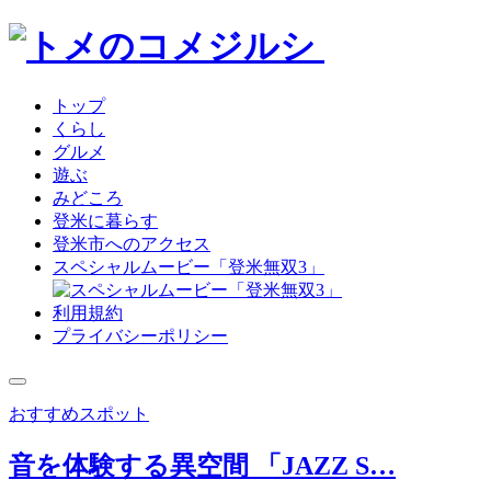
トップ
くらし
グルメ
遊ぶ
みどころ
登米に暮らす
登米市へのアクセス
スペシャルムービー「登米無双3」
利用規約
プライバシーポリシー
おすすめスポット
音を体験する異空間 「JAZZ S…