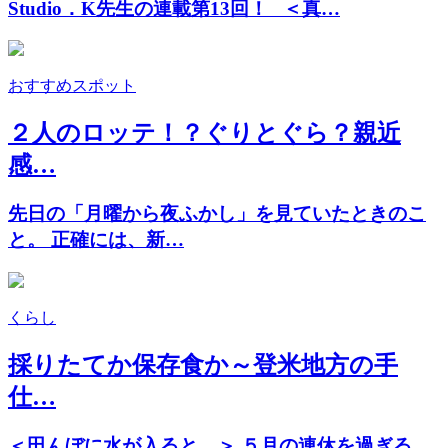
Studio．K先生の連載第13回！ ＜真…
おすすめスポット
２人のロッテ！？ぐりとぐら？親近
感…
先日の「月曜から夜ふかし」を見ていたときのこ
と。 正確には、新…
くらし
採りたてか保存食か～登米地方の手
仕…
＜田んぼに水が入ると…＞ ５月の連休を過ぎる