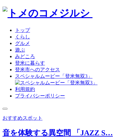
トップ
くらし
グルメ
遊ぶ
みどころ
登米に暮らす
登米市へのアクセス
スペシャルムービー「登米無双3」
利用規約
プライバシーポリシー
おすすめスポット
音を体験する異空間 「JAZZ S…